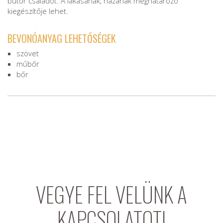
bútor családot. A lakásának, házának meghatározó
kiegészítője lehet.
BEVONÓANYAG LEHETŐSÉGEK
szövet
műbőr
bőr
VEGYE FEL VELÜNK A
KAPCSOLATOT!