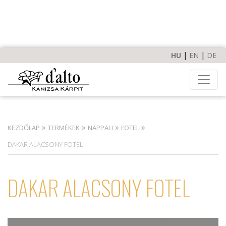
HU
EN
DE
»
»
»
»
KEZDŐLAP
TERMÉKEK
NAPPALI
FOTEL
DAKAR ALACSONY FOTEL
DAKAR ALACSONY FOTEL