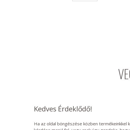
VE
Kedves Érdeklődő!
Ha az oldal böngészése közben termékeinkkel 
kérdése merül fel, vagy csak úgy gondolja, hog