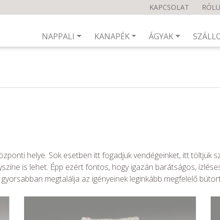
KAPCSOLAT
RÓL
NAPPALI
KANAPÉK
ÁGYAK
SZÁLL
özponti helye. Sok esetben itt fogadjuk vendégeinket, itt töltjük 
zíne is lehet. Épp ezért fontos, hogy igazán barátságos, ízlés
gyorsabban megtalálja az igényeinek leginkább megfelelő bútort