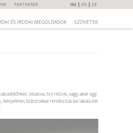
UNK
PARTNEREK
HU
EN
DE
ODAI ÉS IRODAI MEGOLDÁSOK
SZÖVETEK
szabadidőnket, olvasva, tv-t nézve, vagy akár egy
es, kényelmes bútorokkal rendezzük be lakásunk
.