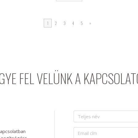
1
2
3
4
5
»
GYE FEL VELÜNK A KAPCSOLAT
kapcsolatban
y segítségére