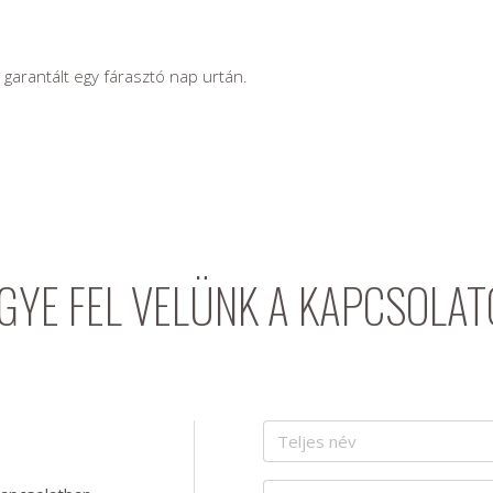
garantált egy fárasztó nap urtán.
GYE FEL VELÜNK A KAPCSOLAT