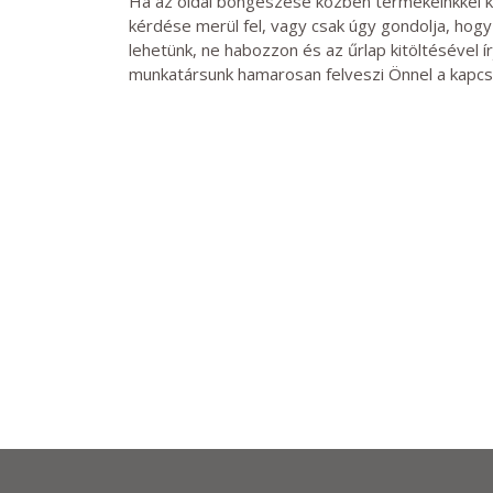
Ha az oldal böngészése közben termékeinkkel 
kérdése merül fel, vagy csak úgy gondolja, hog
lehetünk, ne habozzon és az űrlap kitöltésével í
munkatársunk hamarosan felveszi Önnel a kapcs