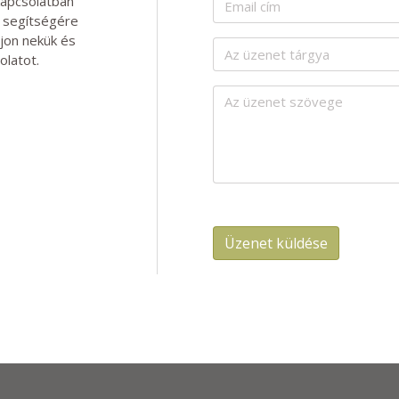
kapcsolatban
y segítségére
rjon nekük és
olatot.