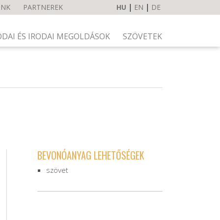
UNK
PARTNEREK
HU
EN
DE
ODAI ÉS IRODAI MEGOLDÁSOK
SZÖVETEK
BEVONÓANYAG LEHETŐSÉGEK
szövet