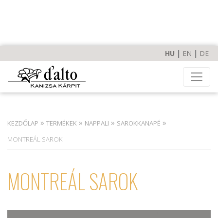
HU
EN
DE
»
»
»
»
KEZDŐLAP
TERMÉKEK
NAPPALI
SAROKKANAPÉ
MONTREÁL SAROK
MONTREÁL SAROK