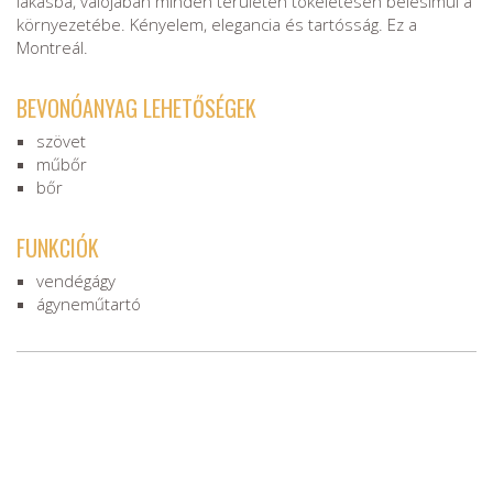
lakásba, valójában minden területen tökéletesen belesimul a
környezetébe. Kényelem, elegancia és tartósság. Ez a
Montreál.
BEVONÓANYAG LEHETŐSÉGEK
szövet
műbőr
bőr
FUNKCIÓK
vendégágy
ágyneműtartó